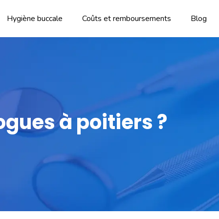
Hygiène buccale
Coûts et remboursements
Blog
gues à poitiers ?