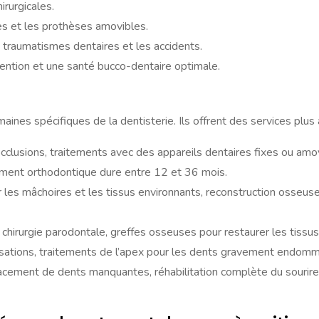
irurgicales.
es et les prothèses amovibles.
 traumatismes dentaires et les accidents.
ention et une santé bucco-dentaire optimale.
ines spécifiques de la dentisterie. Ils offrent des services plu
cclusions, traitements avec des appareils dentaires fixes ou amo
tement orthodontique dure entre 12 et 36 mois.
ur les mâchoires et les tissus environnants, reconstruction osseus
chirurgie parodontale, greffes osseuses pour restaurer les tissu
lisations, traitements de l’apex pour les dents gravement endom
placement de dents manquantes, réhabilitation complète du sourire