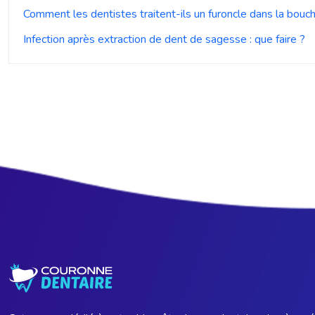
Comment les dentistes traitent-ils un furoncle dans la bouc
Infection après extraction de dent de sagesse : que faire ?