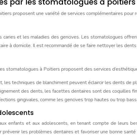
s par les stomatologues à poitiers
oitiers proposent une variété de services complémentaires pour 
s caries et les maladies des gencives. Les stomatologues offrent
re à domicile. Il est recommandé de se faire nettoyer les dents
 les stomatologues à Poitiers proposent des services d’esthétique 
t, les techniques de blanchiment peuvent éclaircir les dents de pl
l’alignement des dents, les facettes dentaires sont des coquilles f
fections gingivales, comme les gencives trop hautes ou trop basse
adolescents
ux enfants et aux adolescents, en tenant compte de leurs be
ur prévenir les problèmes dentaires et favoriser une bonne santé