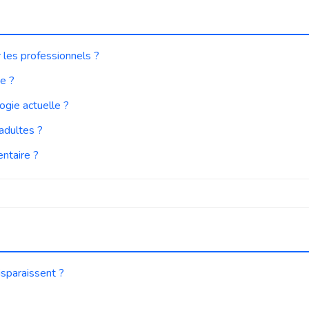
 les professionnels ?
ie ?
ogie actuelle ?
 adultes ?
ntaire ?
isparaissent ?