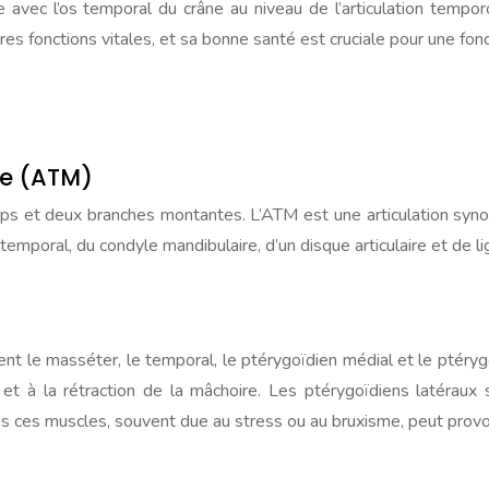
ule avec l’os temporal du crâne au niveau de l’articulation temp
res fonctions vitales, et sa bonne santé est cruciale pour une fon
re (ATM)
rps et deux branches montantes. L’ATM est une articulation sy
s temporal, du condyle mandibulaire, d’un disque articulaire et d
t le masséter, le temporal, le ptérygoïdien médial et le ptérygo
e et à la rétraction de la mâchoire. Les ptérygoïdiens latéra
s ces muscles, souvent due au stress ou au bruxisme, peut provoq