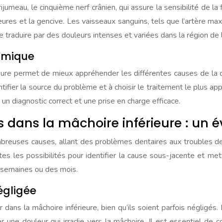
ijumeau, le cinquième nerf crânien, qui assure la sensibilité de la
ieures et la gencive. Les vaisseaux sanguins, tels que l’artère maxi
traduire par des douleurs intenses et variées dans la région de 
omique
eure permet de mieux appréhender les différentes causes de la 
ntifier la source du problème et à choisir le traitement le plus
 un diagnostic correct et une prise en charge efficace.
dans la mâchoire inférieure : un év
breuses causes, allant des problèmes dentaires aux troubles de
utes les possibilités pour identifier la cause sous-jacente et m
 semaines ou des mois.
égligée
ns la mâchoire inférieure, bien qu’ils soient parfois négligés. L
e douleur qui irradie vers la mâchoire. Il est essentiel de co