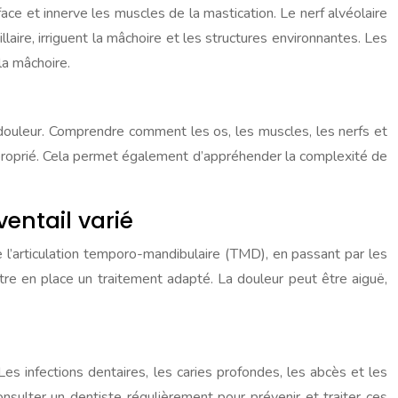
 face et innerve les muscles de la mastication. Le nerf alvéolaire
llaire, irriguent la mâchoire et les structures environnantes. Les
la mâchoire.
douleur. Comprendre comment les os, les muscles, les nerfs et
 approprié. Cela permet également d’appréhender la complexité de
entail varié
 l’articulation temporo-mandibulaire (TMD), en passant par les
ettre en place un traitement adapté. La douleur peut être aiguë,
es infections dentaires, les caries profondes, les abcès et les
nsulter un dentiste régulièrement pour prévenir et traiter ces