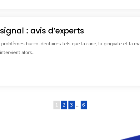
ignal : avis d’experts
oblèmes bucco-dentaires tels que la carie, la gingivite et la mau
intervient alors…
1
2
3
…
6