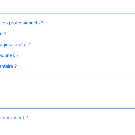
 les professionnels ?
ie ?
ogie actuelle ?
 adultes ?
ntaire ?
isparaissent ?