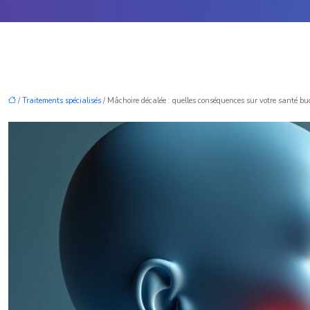
/
Traitements spécialisés
/ Mâchoire décalée : quelles conséquences sur votre santé bu