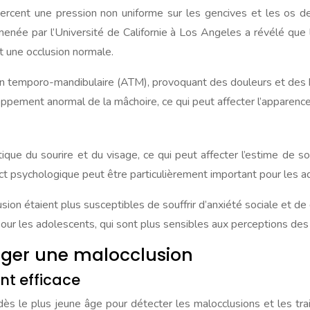
rcent une pression non uniforme sur les gencives et les os de 
née par l’Université de Californie à Los Angeles a révélé que 
 une occlusion normale.
tion temporo-mandibulaire (ATM), provoquant des douleurs et des 
oppement anormal de la mâchoire, ce qui peut affecter l’apparence
ique du sourire et du visage, ce qui peut affecter l’estime de s
act psychologique peut être particulièrement important pour les a
on étaient plus susceptibles de souffrir d’anxiété sociale et de
our les adolescents, qui sont plus sensibles aux perceptions des
riger une malocclusion
nt efficace
dès le plus jeune âge pour détecter les malocclusions et les tra