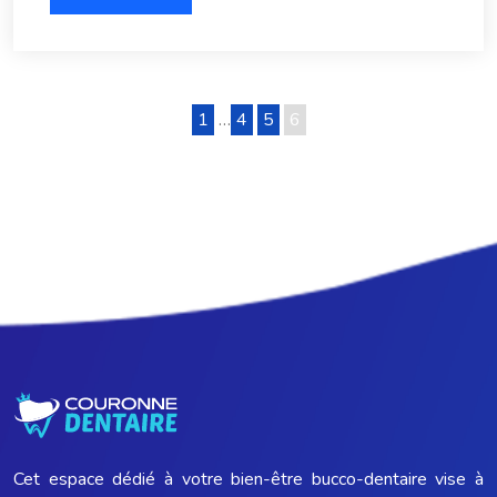
1
…
4
5
6
Cet espace dédié à votre bien-être bucco-dentaire vise à