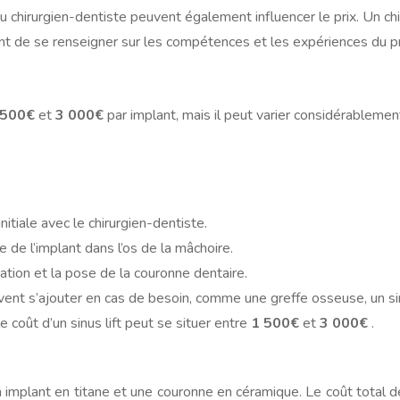
du chirurgien-dentiste peuvent également influencer le prix. Un c
tant de se renseigner sur les compétences et les expériences du pr
 500€
et
3 000€
par implant, mais il peut varier considérablem
nitiale avec le chirurgien-dentiste.
e de l’implant dans l’os de la mâchoire.
cation et la pose de la couronne dentaire.
nt s’ajouter en cas de besoin, comme une greffe osseuse, un sinus
le coût d’un sinus lift peut se situer entre
1 500€
et
3 000€
.
mplant en titane et une couronne en céramique. Le coût total de 