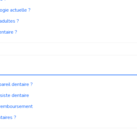
ogie actuelle ?
 adultes ?
ntaire ?
areil dentaire ?
ésiste dentaire
t remboursement
taires ?