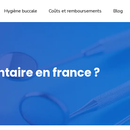
Hygiène buccale
Coûts et remboursements
Blog
ntaire en france ?