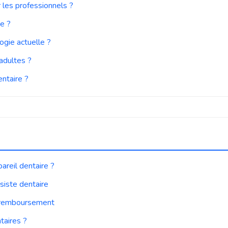
 les professionnels ?
ie ?
ogie actuelle ?
 adultes ?
ntaire ?
areil dentaire ?
ésiste dentaire
t remboursement
taires ?