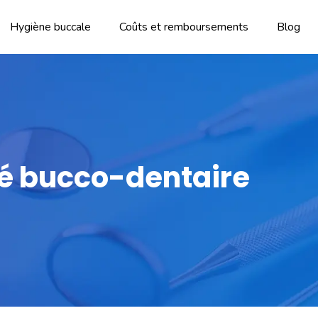
Hygiène buccale
Coûts et remboursements
Blog
nté bucco-dentaire