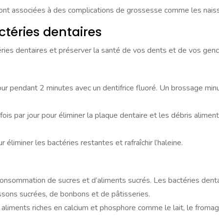
ont associées à des complications de grossesse comme les naiss
ctéries dentaires
téries dentaires et préserver la santé de vos dents et de vos genc
our pendant 2 minutes avec un dentifrice fluoré. Un brossage minu
e fois par jour pour éliminer la plaque dentaire et les débris alime
 éliminer les bactéries restantes et rafraîchir l’haleine.
onsommation de sucres et d’aliments sucrés. Les bactéries dentai
ssons sucrées, de bonbons et de pâtisseries.
iments riches en calcium et phosphore comme le lait, le fromage 